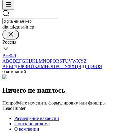
digital-дизайнер
Россия
Все
0-9
A
B
C
D
E
F
G
H
I
J
K
L
M
N
O
P
Q
R
S
T
U
V
W
X
Y
Z
А
Б
В
Г
Д
Е
Ж
З
И
Й
К
Л
М
Н
О
П
Р
С
Т
У
Ф
Х
Ц
Ч
Ш
Щ
Э
Ю
Я
0 компаний
Ничего не нашлось
Попробуйте изменить формулировку или фильтры
HeadHunter
Размещение вакансий
Поиск по резюме
О компании