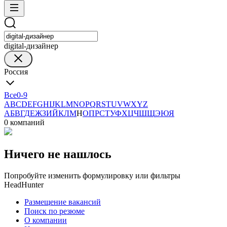
digital-дизайнер
Россия
Все
0-9
A
B
C
D
E
F
G
H
I
J
K
L
M
N
O
P
Q
R
S
T
U
V
W
X
Y
Z
А
Б
В
Г
Д
Е
Ж
З
И
Й
К
Л
М
Н
О
П
Р
С
Т
У
Ф
Х
Ц
Ч
Ш
Щ
Э
Ю
Я
0 компаний
Ничего не нашлось
Попробуйте изменить формулировку или фильтры
HeadHunter
Размещение вакансий
Поиск по резюме
О компании