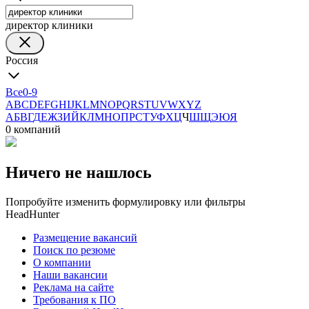
директор клиники
Россия
Все
0-9
A
B
C
D
E
F
G
H
I
J
K
L
M
N
O
P
Q
R
S
T
U
V
W
X
Y
Z
А
Б
В
Г
Д
Е
Ж
З
И
Й
К
Л
М
Н
О
П
Р
С
Т
У
Ф
Х
Ц
Ч
Ш
Щ
Э
Ю
Я
0 компаний
Ничего не нашлось
Попробуйте изменить формулировку или фильтры
HeadHunter
Размещение вакансий
Поиск по резюме
О компании
Наши вакансии
Реклама на сайте
Требования к ПО