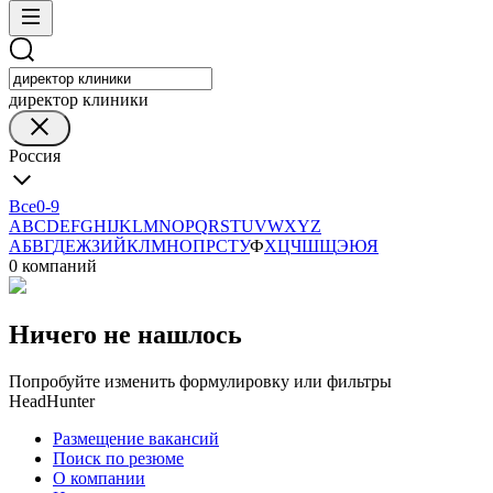
директор клиники
Россия
Все
0-9
A
B
C
D
E
F
G
H
I
J
K
L
M
N
O
P
Q
R
S
T
U
V
W
X
Y
Z
А
Б
В
Г
Д
Е
Ж
З
И
Й
К
Л
М
Н
О
П
Р
С
Т
У
Ф
Х
Ц
Ч
Ш
Щ
Э
Ю
Я
0 компаний
Ничего не нашлось
Попробуйте изменить формулировку или фильтры
HeadHunter
Размещение вакансий
Поиск по резюме
О компании