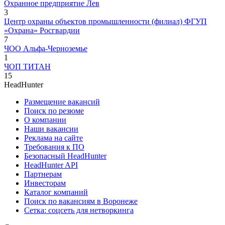
Охранное предприятие Лев
3
Центр охраны объектов промышленности (филиал) ФГУП
«Охрана» Росгвардии
7
ЧОО Альфа-Черноземье
1
ЧОП ТИТАН
15
HeadHunter
Размещение вакансий
Поиск по резюме
О компании
Наши вакансии
Реклама на сайте
Требования к ПО
Безопасный HeadHunter
HeadHunter API
Партнерам
Инвесторам
Каталог компаний
Поиск по вакансиям в Воронеже
Сетка: соцсеть для нетворкинга