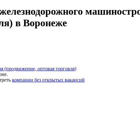
железнодорожного машиностро
ля) в Воронеже
 (продвижение, оптовая торговля)
оне.
треть
компании без открытых вакансий