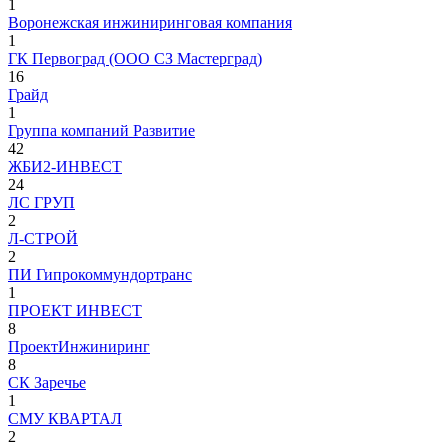
1
Воронежская инжиниринговая компания
1
ГК Первоград (ООО СЗ Мастерград)
16
Грайд
1
Группа компаний Развитие
42
ЖБИ2-ИНВЕСТ
24
ЛС ГРУП
2
Л-СТРОЙ
2
ПИ Гипрокоммундортранс
1
ПРОЕКТ ИНВЕСТ
8
ПроектИнжиниринг
8
СК Заречье
1
СМУ КВАРТАЛ
2