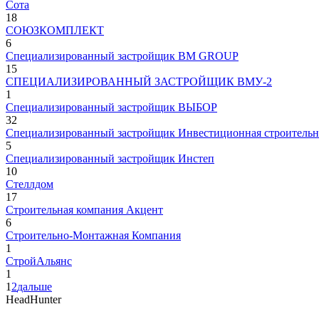
Сота
18
СОЮЗКОМПЛЕКТ
6
Специализированный застройщик BM GROUP
15
СПЕЦИАЛИЗИРОВАННЫЙ ЗАСТРОЙЩИК ВМУ-2
1
Специализированный застройщик ВЫБОР
32
Специализированный застройщик Инвестиционная строительн
5
Специализированный застройщик Инстеп
10
Стеллдом
17
Строительная компания Акцент
6
Строительно-Монтажная Компания
1
СтройАльянс
1
1
2
дальше
HeadHunter