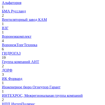
Альфатория
1
БМА Руссланд
2
Вентиляторный завод КАМ
1
ВЗГ
1
Воронежкомплект
4
ВоронежТоргТехника
6
ГИДРОГАЗ
19
Группа компаний АНТ
2
ДОРФ
3
ИК Форвард
1
Инженерное бюро Огнеупор Гарант
1
ИНТЕХРОС, Межрегиональная группа компаний
2
НПП ИнтерПолярис