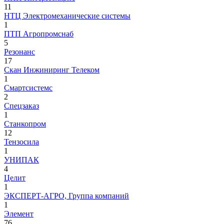
11
НТЦ Электромеханические системы
1
ПТП Агропромснаб
5
Резонанс
17
Скан Инжиниринг Телеком
1
Смартсистемс
2
Спецзаказ
1
Станкопром
12
Тензосила
1
УНИПАК
4
Целит
1
ЭКСПЕРТ-АГРО, Группа компаний
1
Элемент
76