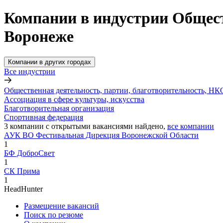
Компании в индустрии Общест
Воронеже
Компании в других городах
Все индустрии
Общественная деятельность, партии, благотворительность, НК
Ассоциация в сфере культуры, искусства
Благотворительная организация
Спортивная федерация
3
компании с открытыми вакансиями
найдено,
все компании
АУК ВО Фестивальная Дирекция Воронежской Области
1
БФ ДоброСвет
1
СК Прима
1
HeadHunter
Размещение вакансий
Поиск по резюме