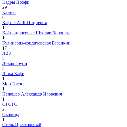
Кадры Профи
29
Канны
6
Кафе ПАРК Пиццерия
1
Кафе пироговые Штолле Воронеж
1
Кулинария-кондитерская Баранкин
17
ЛВЗ
5
Локал Групп
2
Люка Кафе
1
Мон Батон
1
Ненашев Александр Игоревич
1
ОГОГО
2
Околица
1
Отель Престольный