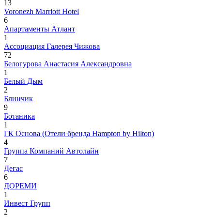
13
Voronezh Marriott Hotel
6
Апартаменты Атлант
1
Ассоциация Галерея Чижова
72
Белогурова Анастасия Александровна
1
Белый Дым
2
Блинчик
9
Ботаника
1
ГК Основа (Отели бренда Hampton by Hilton)
4
Группа Компаний Автолайн
7
Дегас
6
ДОРЕМИ
1
Инвест Групп
2