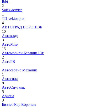
Ibbi
2
Solex-service
1
TD-vektor.pro
4
АВТОГРАД ВОРОНЕЖ
10
Автоклад
3
АвтоМир
13
Автомобили Баварии Юг
2
АвтоРВ
1
Автосервис Механик
1
Автосила
8
АвтоСпутник
5
Аркона
3
Бизнес Кар Воронеж