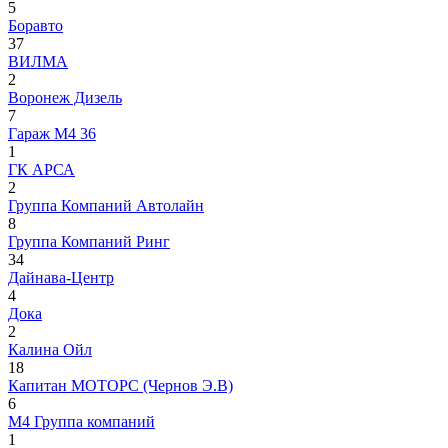
5
Боравто
37
ВИЛМА
2
Воронеж Дизель
7
Гараж М4 36
1
ГК АРСА
2
Группа Компаний Автолайн
8
Группа Компаний Ринг
34
Дайнава-Центр
4
Дока
2
Калина Ойл
18
Капитан МОТОРС (Чернов Э.В)
6
М4 Группа компаний
1