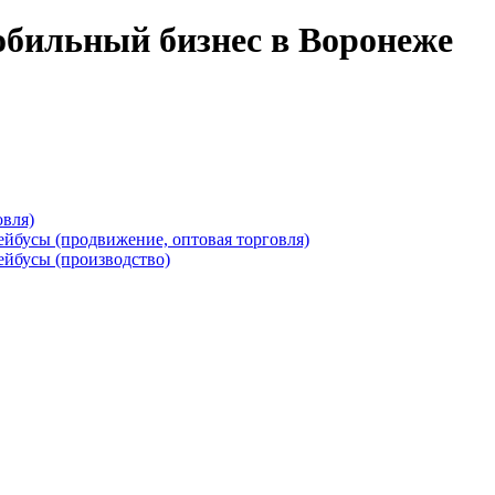
обильный бизнес в Воронеже
овля)
ейбусы (продвижение, оптовая торговля)
ейбусы (производство)