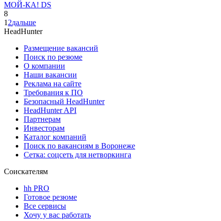
МОЙ-КА! DS
8
1
2
дальше
HeadHunter
Размещение вакансий
Поиск по резюме
О компании
Наши вакансии
Реклама на сайте
Требования к ПО
Безопасный HeadHunter
HeadHunter API
Партнерам
Инвесторам
Каталог компаний
Поиск по вакансиям в Воронеже
Сетка: соцсеть для нетворкинга
Соискателям
hh PRO
Готовое резюме
Все сервисы
Хочу у вас работать