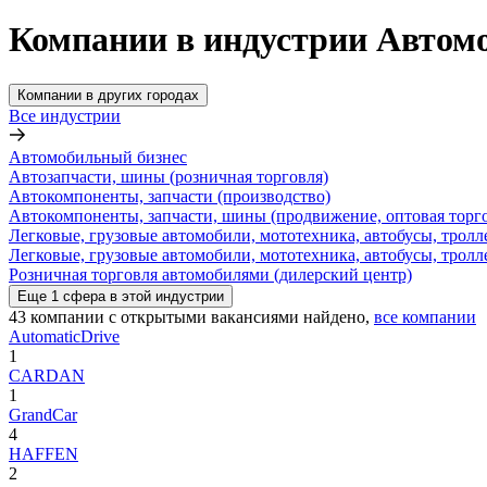
Компании в индустрии Автом
Компании в других городах
Все индустрии
Автомобильный бизнес
Автозапчасти, шины (розничная торговля)
Автокомпоненты, запчасти (производство)
Автокомпоненты, запчасти, шины (продвижение, оптовая торг
Легковые, грузовые автомобили, мототехника, автобусы, тролл
Легковые, грузовые автомобили, мототехника, автобусы, тролл
Розничная торговля автомобилями (дилерский центр)
Еще
1
сфера
в этой индустрии
43
компании с открытыми вакансиями
найдено,
все компании
AutomaticDrive
1
CARDAN
1
GrandCar
4
HAFFEN
2