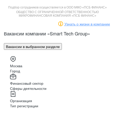
Живая корпоративная культура
Карьерный рост
Подбор сотрудников осуществляется в ООО МФО «ПСБ ФИНАНС»
Компания
Компания
Культура
Культура
Карьера
Карьера
OБЩЕСТВО С ОГРАНИЧЕННОЙ ОТВЕТСТВЕННОСТЬЮ
МИКРОФИНАНСОВАЯ КОМПАНИЯ «ПСБ ФИНАНС»
Узнать о жизни в компании
Вакансии компании «
Smart Tech Group
»
Вакансии в выбранном разделе
Москва
Город
Финансовый сектор
Сферы деятельности
Организация
Присоединиться к команде
Присоединиться к команде
Тип регистрации