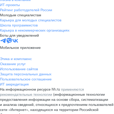
Диспетчер отдела сопровождения
ИТ-проекты
информационных систем
Рейтинг работодателей России
Молодым специалистам
Карьера для молодых специалистов
2020
Январь
Специалист отдела 1-й линии поддержки
Школа программистов
Карьера в некоммерческих организациях
Боты для уведомлений
2020
Июль
Специалист технической поддержки
Мобильное приложение
2021
Август
Этика и комплаенс
Младший тестировщик
Оказание услуг
Использование сайтов
2022
Август
Защита персональных данных
Тестировщик
ПОМНИМ О ВАЖНОМ
Пользовательское соглашение
В своих сотрудниках мы прежде всего ценим искреннее
ИТ аккредитация
и доброе отношение к тем, кто нуждается в защите.
2024
Октябрь
На информационном ресурсе hh.ru
применяются
И поддерживаем этот подход! Наша команда —
Разработчик
систем личных
кабинетов
рекомендательные технологии
(информационные технологии
постоянный участник благотворительных инициатив:
предоставления информации на основе сбора, систематизации
мы помогаем детям, оставшимся без попечения
и анализа сведений, относящихся к предпочтениям пользователей
родителей, и детям с ограниченными возможностями;
участвуем в патриотических мероприятиях и помогаем
сети «Интернет», находящихся на территории Российской
ветеранам; курируем экологическую акцию и помогаем