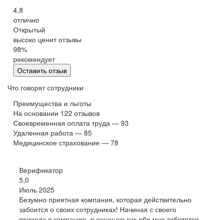
2022
Июнь
и любим работать в команде.
4,8
IT-директор
(CIO)
отлично
Открытый
высоко ценит отзывы
98
%
рекомендует
Татьяна
Оставить отзыв
Коммерческий директор
Что говорят сотрудники
Преимущества и льготы
2013
Август
На основании
122
отзывов
Специалист колл-центра
Своевременная оплата труда — 93
Удаленная работа — 85
Медицинское страхование — 78
2017
Июль
Аналитик-администратор
Верификатор
2018
Сентябрь
5,0
Руководитель автоматизации бизнес-процессов
Июль 2025
УЧИМСЯ С ИНТЕРЕСОМ
Безумно приятная компания, которая действительно
забоится о своих сотрудниках! Начиная с своего
2018
Декабрь
И в этом помогает корпоративная обучающая
Руководитель
контакт-центра
прихода в компанию, я ощущаю как обо мне заботятся,