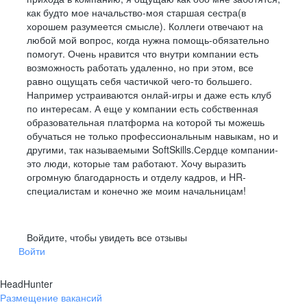
платформа — получать новые знания в режиме онлайн!
как будто мое начальство-моя старшая сестра(в
Здесь можно прокачать эмоциональный интеллект
и когнитивные способности, развить управленческие
хорошем разумеется смысле). Коллеги отвечают на
2019
Август
навыки, научиться расставлять приоритеты и выступать
любой мой вопрос, когда нужна помощь-обязательно
Руководитель управления телефонных продаж
публично, и многое другое. А ещё — прочитать
помогут. Очень нравится что внутри компании есть
актуальные книги по различным тематикам
возможность работать удаленно, но при этом, все
в корпоративной электронной библиотеке.
2021
Июнь
равно ощущать себя частичкой чего-то большего.
Директор по продажам
Например устраиваются онлай-игры и даже есть клуб
по интересам. А еще у компании есть собственная
образовательная платформа на которой ты можешь
2022
Март
обучаться не только профессиональным навыкам, но и
Коммерческий директор
другими, так называемыми SoftSkills.Сердце компании-
это люди, которые там работают. Хочу выразить
огромную благодарность и отделу кадров, и HR-
специалистам и конечно же моим начальницам!
Надежда
Руководитель отдела обучения, развития
и контроля качества
Войдите, чтобы увидеть все отзывы
Войти
2017
Июнь
HeadHunter
Специалист колл-центра
Размещение вакансий