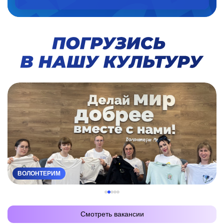
Погрузись в нашу культуру
ВОЛОНТЕРИМ
Cлайд 1
Cлайд 2
Cлайд 3
Cлайд 4
Cлайд 5
Смотреть вакансии