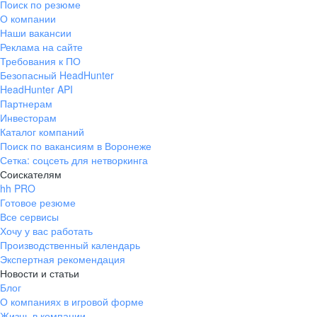
Поиск по резюме
2017
Июль
О компании
Менеджер по работе с клиентами
Наши вакансии
Реклама на сайте
2018
Январь
Требования к ПО
КУЛЬТУРА БЛАГОДАРНОСТИ
Ведущий менеджер по работе с клиентами
Безопасный HeadHunter
И ПРИЗНАНИЯ
HeadHunter API
Партнерам
Одно из наших приоритетных направлений — программа
2020
Январь
признания. Ежеквартально мы рассказываем
Инвесторам
Руководитель отдела контроля качества
об инновационных подходах к работе, делимся своим
Каталог компаний
опытом и опытом коллег, обмениваемся идеями
Поиск по вакансиям в Воронеже
и мнениями! Номинироваться или номинировать своего
2022
Январь
Сетка: соцсеть для нетворкинга
коллегу может любой сотрудник — для этого достаточно
Руководитель отдела обучения, развития
Соискателям
и контроля качества
описать сверхдостижение, WOW-решение или действие,
которое превзошли все ожидания, выходит за рамки его
hh PRO
привычной работы и демонстрирует понимание
Готовое резюме
ценностей компании!
Все сервисы
Хочу у вас работать
Производственный календарь
Давид
Экспертная рекомендация
Разработчик систем личных кабинетов
Новости и статьи
Блог
О компаниях в игровой форме
Жизнь в компании
2019
Декабрь