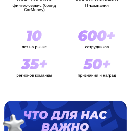
финтех-сервис (бренд
IT-компания
CarMoney)
Мы в цифрах
лет на рынке
сотрудников
регионов команды
признаний и наград
О команде
О команде
Cмотреть видео
Что для нас важно