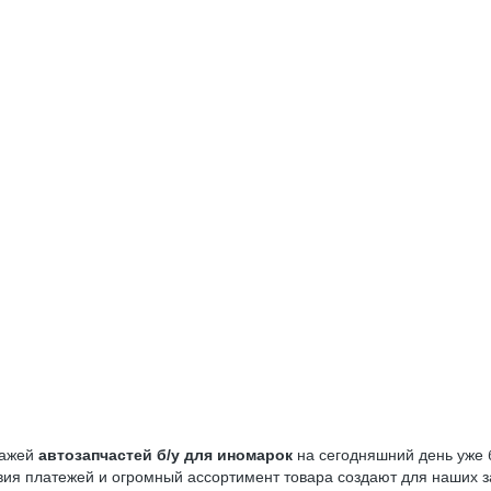
дажей
автозапчастей б/у для иномарок
на сегодняшний день уже б
ия платежей и огромный ассортимент товара создают для наших за