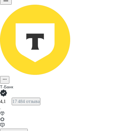
Т-Банк
4,1
17 484 отзыва
·