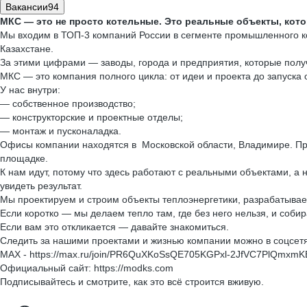
Вакансии
94
МКС — это не просто котельные. Это реальные объекты, кото
Мы входим в ТОП-3 компаний России в сегменте промышленного ко
Казахстане.
За этими цифрами — заводы, города и предприятия, которые получ
МКС — это компания полного цикла: от идеи и проекта до запуска
У нас внутри:
— собственное производство;
— конструкторские и проектные отделы;
— монтаж и пусконаладка.
Офисы компании находятся в Московской области, Владимире. При 
площадке.
К нам идут, потому что здесь работают с реальными объектами, а н
увидеть результат.
Мы проектируем и строим объекты теплоэнергетики, разрабатывае
Если коротко — мы делаем тепло там, где без него нельзя, и соби
Если вам это откликается — давайте знакомиться.
Следить за нашими проектами и жизнью компании можно в соцсет
MAX - https://max.ru/join/PR6QuXKoSsQE705KGPxl-2JfVC7PlQmxm
Официальный сайт: https://modks.com
Подписывайтесь и смотрите, как это всё строится вживую.