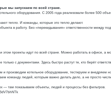
рые мы запускаем по всей стране.
тельного оборудования. С 2005 года реализовали более 500 объе
ают тепло. И команды, которые это тепло делают.
 объекта в работу. Без «перекидывания» ответственности между по
этом проекты идут по всей стране. Можно работать в офисе, а мо
е только с документами. Здесь быстро растут те, кто берёт ответст
м и производим котельное оборудование, тестируем и внедряем н
раем команду людей, которым важно делать дело, а не просто числи
ях — там показываем объекты, людей и процессы без фильтров.
KBdV7bhNTk