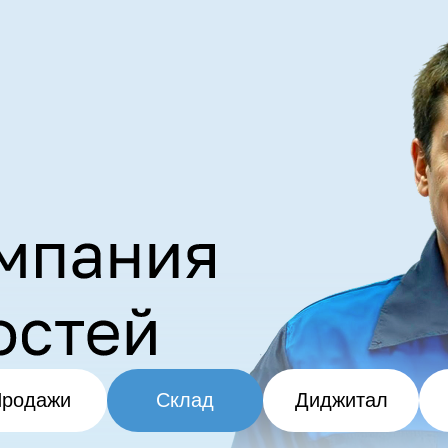
родажи
Склад
Диджитал