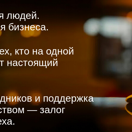
я людей.
я бизнеса.
ех, кто на одной
от настоящий
удников
и поддержка
дством —
залог
ха.