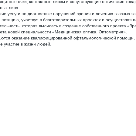
итные очки, контактные линзы и сопутствующие оптические товары
ных линз.
ие услуги по диагностике нарушений зрения и лечению глазных з
ю позицию, участвуя в благотворительных проектах и осуществля
льность, которая вылилась в создание собственного проекта «Зрен
тета новой специальности «Медицинская оптика. Оптометрия».
ются оказание квалифицированной офтальмологической помощи, р
е участие в жизни людей.