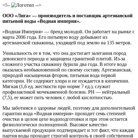
<!--
-->
ООО «Лига» — производитель и поставщик артезианской
питьевой воды «Водная империя».
«Водная Империя» — бренд молодой. Он работает на рынке с
марта 2006 года. Его питьевую воду добывают из
артезианской скважины, уходящей под землю на 135 метров.
Уникальность ее в том, что она достигает залегания пород
девонского периода и защищена гранитной плитой. Из-за
сложного участка скважину бурили два года. В итоге вода
оказалась необыкновенной по своему составу. Артезианская,
природой насыщенная фтором, питьевая вода первой
категории. Не содержит хлора и не нуждается в кипячении.
Мягкая (1,6 ед. жесткости при норме 7 ед.), служит
профилактикой мочекаменной болезни. PH — нейтральный
(7,5), ее может пить человек с любой кислотностью.
Мы заботимся о здоровье людей, поэтому для дополнительной
гарантии вода «Водная империя» проходит семь степеней
очистки в целом цехе водоподготовки и при этом остается
физиологически полноценной. Высокое качество
выпускаемой продукции подтверждает и тот факт, что каждая
партия воды проходит строгий контроль в своей собственной