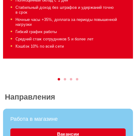
Полноценный оклад
с 1 дня
Стабильный доход без штрафов и удержаний точно
в срок
Ночные часы +35%, доплата за периоды повышенной
нагрузки
Гибкий график работы
Средний стаж сотрудников 5 и более лет
Кэшбэк 10% по всей
сети
Направления
Работа в магазине
Вакансии