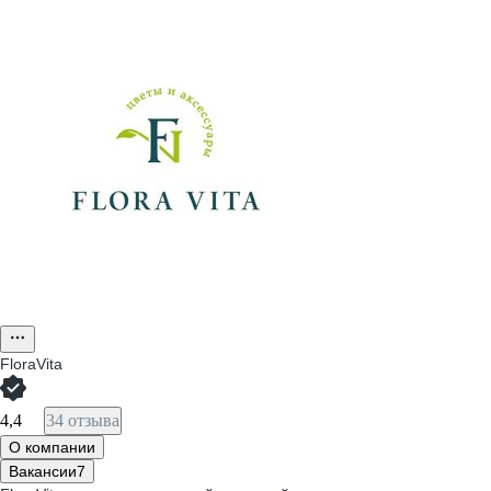
FloraVita
4,4
34 отзыва
О компании
Вакансии
7