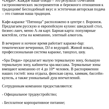
«Degas». Каждое наше блюдо – это результат сочетания
гастрономических экспериментов и бережного отношения к
традициям! Бесподобный вкус и эстетичная авторская подача
– это главная наша традиция.
Кафе-караоке “Пятница” расположено в центре г. Воронеж.
Предлагаем русскую и европейскую кухню: шведский стол,
бизнес-ланч, меню А-ля карт. Барная карта: популярные
коктейли, сеты на компанию, элитный алкоголь.
В вечернее и ночное время работает караоке-бар:
тематические вечеринки, DJ и ведущий. Живой вокал,
профессиональная система караоке, танцпол, шоу.
«Spa Degas» предлагает малую термальную зону, большую
термальную зону, кабинеты spa-массажа. Термальные зоны
вмещают компанию от 4 до 10* человек. В распоряжении
наших гостей: зона отдыха, финская сауна, хаммам, бассейн-
купель, а также уникальный душ впечатлений.
Сотрудникам компании предоставляются:
- Официальное трудоустройство;
- Бесплатное корпоративное питание;