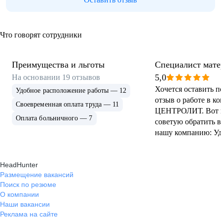
Что говорят сотрудники
Преимущества и льготы
Специалист мате
технического сн
5,0
На основании
19
отзывов
Хочется оставить 
эксплуатации
Удобное расположение работы — 12
отзыв о работе в к
Своевременная оплата труда — 11
ЦЕНТРОЛИТ. Вот 
Оплата больничного — 7
советую обратить 
нашу компанию: У
месторасположени
позволяет комфорт
HeadHunter
на работу. Белая за
Размещение вакансий
выплачивается регу
Поиск по резюме
задержек. Возможн
О компании
повышения квали
Наши вакансии
помогает развивать
Реклама на сайте
профессионально.