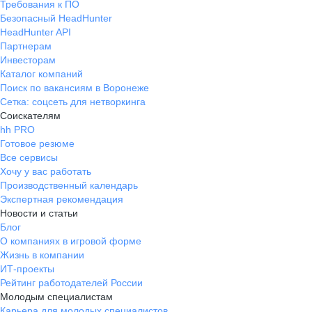
Требования к ПО
коллектив способс
Безопасный HeadHunter
приятной рабочей 
HeadHunter API
Адекватное руково
Партнерам
выслушать и подде
Инвесторам
Каталог компаний
инициативы сотруд
Поиск по вакансиям в Воронеже
Компания отлично 
Сетка: соцсеть для нетворкинга
кто хочет стабильн
Соискателям
уверенно смотреть 
hh PRO
Готовое резюме
Все сервисы
Хочу у вас работать
Производственный календарь
Экспертная рекомендация
Новости и статьи
Блог
О компаниях в игровой форме
Жизнь в компании
ИТ-проекты
Рейтинг работодателей России
Молодым специалистам
Карьера для молодых специалистов