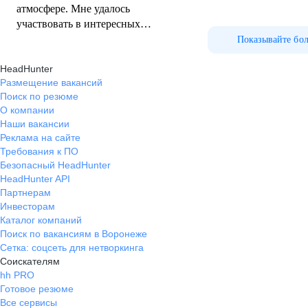
атмосфере. Мне удалось
участвовать в интересных
проектах, которые помогли
Показывайте бо
развить мои компетенции. Я
HeadHunter
рекомендую данную организацию-
Размещение вакансий
как отличное место для
Поиск по резюме
профессионального роста и
О компании
развития.
Наши вакансии
Реклама на сайте
Требования к ПО
Безопасный HeadHunter
HeadHunter API
Партнерам
Инвесторам
Каталог компаний
Поиск по вакансиям в Воронеже
Сетка: соцсеть для нетворкинга
Соискателям
hh PRO
Готовое резюме
Все сервисы