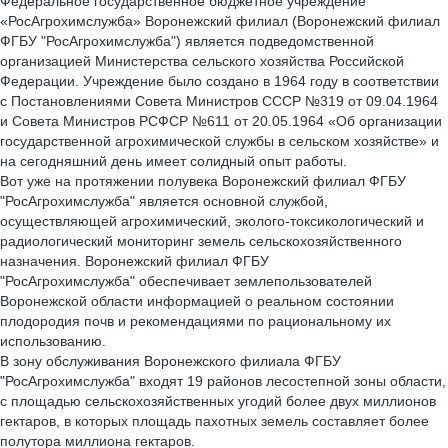
Федеральное государственное бюджетное учреждение
«РосАгрохимслужба» Воронежский филиал (Воронежский филиал
ФГБУ "РосАгрохимслужба") является подведомственной
организацией Министерства сельского хозяйства Российской
Федерации. Учреждение было создано в 1964 году в соответствии
с Постановлениями Совета Министров СССР №319 от 09.04.1964
и Совета Министров РСФСР №611 от 20.05.1964 «Об организации
государственной агрохимической службы в сельском хозяйстве» и
на сегодняшний день имеет солидный опыт работы.
Вот уже на протяжении полувека Воронежский филиал ФГБУ
"РосАгрохимслужба" является основной службой,
осуществляющей агрохимический, эколого-токсикологический и
радиологический мониторинг земель сельскохозяйственного
назначения. Воронежский филиал ФГБУ
"РосАгрохимслужба" обеспечивает землепользователей
Воронежской области информацией о реальном состоянии
плодородия почв и рекомендациями по рациональному их
использованию.
В зону обслуживания Воронежского филиала ФГБУ
"РосАгрохимслужба" входят 19 районов лесостепной зоны области,
с площадью сельскохозяйственных угодий более двух миллионов
гектаров, в которых площадь пахотных земель составляет более
полутора миллиона гектаров.