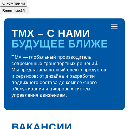
О компании
Вакансии
451
ТМХ – С НАМИ
Главная
БУДУЩЕЕ БЛИЖЕ
О Компании
Карьера
и развитие
ТМХ — глобальный производитель
современных транспортных решений.
Наши продукты
Мы предлагаем полный спектр продуктов
Молодёжная
политика
и сервисов: от дизайна и разработки
подвижного состава до комплексного
География
обслуживания и цифровых систем
Спорт
управления движением.
Корпоративные
мероприятия
Корпоративная
культура
ПОДВИЖНОЙ СОСТАВ
ВАКАНСИИ
ДВИГАТЕЛИ