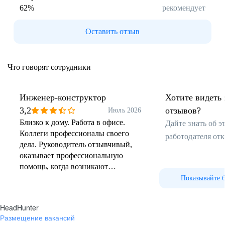
ЕГИПЕТ
62
%
рекомендует
Каир
Гарантийное обслуживание
Оставить отзыв
ЮЖНАЯ АФРИКА
Боксбург
Промышленная площадка
Что говорят сотрудники
(основана в 1911 г.)
Производство подвижного
состава
Инженер-конструктор
Хотите видеть 
Центр компетенций
3,2
отзывов?
Июль 2026
по узкоколейной технике
Близко к дому. Работа в офисе.
Дайте знать об 
Cервис
Коллеги профессионалы своего
работодателя от
дела. Руководитель отзывчивый,
оказывает профессиональную
помощь, когда возникают
трудности в работе.
Показывайте 
HeadHunter
Размещение вакансий