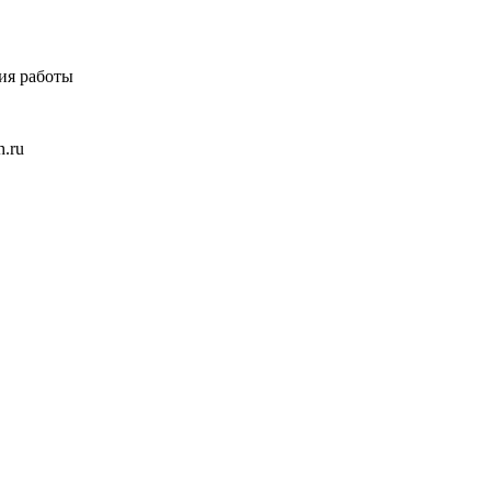
ия работы
h.ru