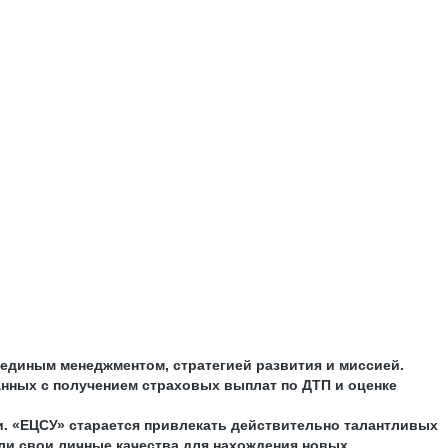
единым менеджментом, стратегией развития и миссией.
нных с получением страховых выплат по ДТП и оценке
ии. «ЕЦСУ» старается привлекать действительно талантливых
ли свои личные качества для нахождения новых,