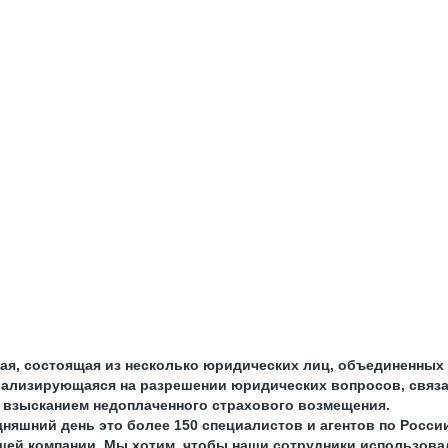
ая, состоящая из несколько юридических лиц, объединенных 
иализирующаяся на разрешении юридических вопросов, связа
 взысканием недоплаченного страхового возмещения.
дняшний день это более 150 специалистов и агентов по Росс
ашей компании. Мы хотим, чтобы наши сотрудники использова