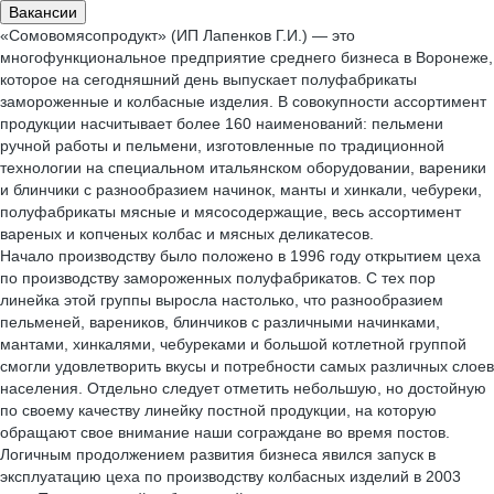
Вакансии
«Сомовомясопродукт» (ИП Лапенков Г.И.) — это
многофункциональное предприятие среднего бизнеса в Воронеже,
которое на сегодняшний день выпускает полуфабрикаты
замороженные и колбасные изделия. В совокупности ассортимент
продукции насчитывает более 160 наименований: пельмени
ручной работы и пельмени, изготовленные по традиционной
технологии на специальном итальянском оборудовании, вареники
и блинчики с разнообразием начинок, манты и хинкали, чебуреки,
полуфабрикаты мясные и мясосодержащие, весь ассортимент
вареных и копченых колбас и мясных деликатесов.
Начало производству было положено в 1996 году открытием цеха
по производству замороженных полуфабрикатов. С тех пор
линейка этой группы выросла настолько, что разнообразием
пельменей, вареников, блинчиков с различными начинками,
мантами, хинкалями, чебуреками и большой котлетной группой
смогли удовлетворить вкусы и потребности самых различных слоев
населения. Отдельно следует отметить небольшую, но достойную
по своему качеству линейку постной продукции, на которую
обращают свое внимание наши сограждане во время постов.
Логичным продолжением развития бизнеса явился запуск в
эксплуатацию цеха по производству колбасных изделий в 2003