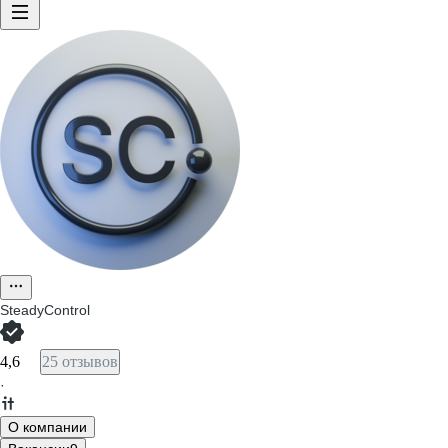
SteadyControl
4,6
25 отзывов
·
О компании