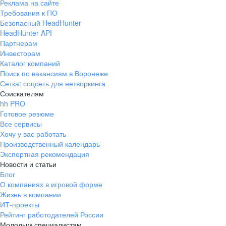
Реклама на сайте
Ежегодно мы запускаем более 100 бесплатных
Требования к ПО
до навыков выступления. Баланс внешнего
образовательных программ и
Выбирайте один из множества
курсов
0+
Безопасный HeadHunter
и внутреннего корпоративного обучения —
HeadHunter API
бесплатных образовательных IT-
по востребованным направлениям — от IT
Партнерам
лучший опыт рынка и VK
и digital-проектов.
Инвесторам
до креативных индустрий.
Каталог компаний
Растите профессионально и получайте
Поиск по вакансиям в Воронеже
Как мы помогаем студентам:
Сетка: соцсеть для нетворкинга
прикладные знания.
Профессиональные
Соискателям
Получите шанс стать частью нашей
hh PRO
Открываем
образовательные центры
0+
сообщества
Готовое резюме
команды.
и лаборатории VK в ведущих вузах
Все сервисы
Хочу у вас работать
страны. Мы сотрудничаем с более чем
Легко обсудить рабочие вопросы в сообществах,
Производственный календарь
0+
Подробнее о VK Education
30 университетами.
Экспертная рекомендация
созданных для обмена опытом и знакомства
Новости и статьи
Проводим профильные соревнования,
экспертов профессии
Блог
программы амбассадоров
О компаниях в игровой форме
Жизнь в компании
и стажировок в нашей компании.
ИТ-проекты
Конференции и митапы
Поддерживаем таланты через
Рейтинг работодателей России
Молодым специалистам