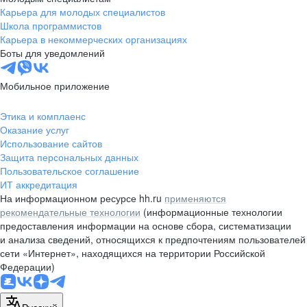
стипендиальную программу
0+
Карьера для молодых специалистов
Создаём собственные мероприятия, организуем
Школа программистов
с бонусами для профессионального
участие во внешних конференциях
Карьера в некоммерческих организациях
развития в IT- и digital-сфере.
Боты для уведомлений
и корпоративные трансляции, помогаем
подготовиться к выступлению
Наши студенты учатся у ведущих экспертов VK,
Мобильное приложение
а лучшие из них могут устроиться в компанию
Этика и комплаенс
Обучение по запросу
после обучения. Уже больше 1500 стажёров
Оказание услуг
Использование сайтов
и выпускников проектов VK Education работают
Защита персональных данных
Подбор и организация обучения
в VK, 70% из них вырастают до уровня middle
Пользовательское соглашение
по индивидуальному или командному запросу,
ИТ аккредитация
в течение года.
На информационном ресурсе hh.ru
применяются
а также компенсация обучения
рекомендательные технологии
(информационные технологии
предоставления информации на основе сбора, систематизации
и анализа сведений, относящихся к предпочтениям пользователей
сети «Интернет», находящихся на территории Российской
Федерации)
Образовательные проекты
Русский