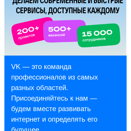
Как развиваться с VK
Как начать карьеру в VK
VK — это команда
профессионалов из самых
разных областей.
Присоединяйтесь к нам —
будем вместе развивать
интернет и определять его
будущее.