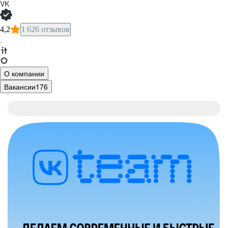
VK
4,2
1 626 отзывов
·
О компании
Вакансии
176
Что такое VK
Как мы живём
Как попасть к нам на работу