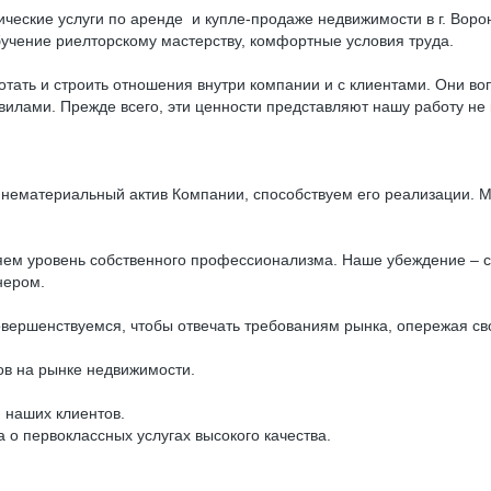
ские услуги по аренде и купле-продаже недвижимости в г. Воро
учение риелторскому мастерству, комфортные условия труда.
тать и строить отношения внутри компании и с клиентами. Они во
ами. Прежде всего, эти ценности представляют нашу работу не ка
 нематериальный актив Компании, способствуем его реализации. М
ем уровень собственного профессионализма. Наше убеждение – с то
нером.
овершенствуемся, чтобы отвечать требованиям рынка, опережая св
ов на рынке недвижимости.
 наших клиентов.
о первоклассных услугах высокого качества.