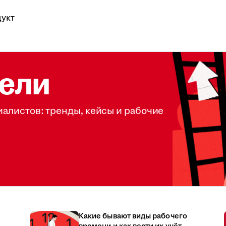
укт
ели
иалистов: тренды, кейсы и рабочие
Какие бывают виды рабочего