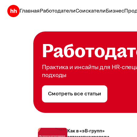
Главная
Работодатели
Соискатели
Бизнес
Прод
Работодат
Практика и инсайты для HR-спец
подходы
Смотреть все статьи
Как в «эВ-групп»