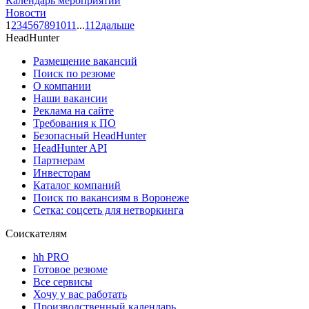
Календарь мероприятий
Новости
1
2
3
4
5
6
7
8
9
10
11
...
112
дальше
HeadHunter
Размещение вакансий
Поиск по резюме
О компании
Наши вакансии
Реклама на сайте
Требования к ПО
Безопасный HeadHunter
HeadHunter API
Партнерам
Инвесторам
Каталог компаний
Поиск по вакансиям в Воронеже
Сетка: соцсеть для нетворкинга
Соискателям
hh PRO
Готовое резюме
Все сервисы
Хочу у вас работать
Производственный календарь