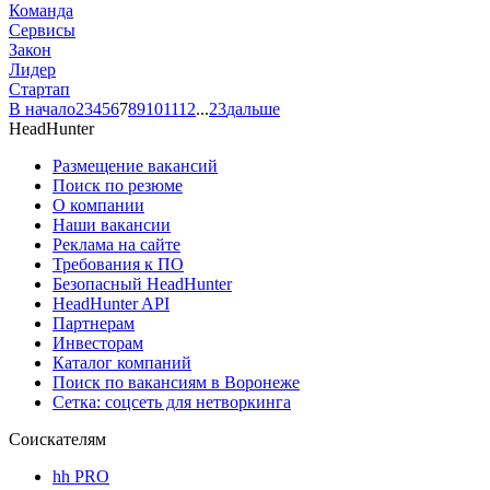
Команда
Сервисы
Закон
Лидер
Стартап
В начало
2
3
4
5
6
7
8
9
10
11
12
...
23
дальше
HeadHunter
Размещение вакансий
Поиск по резюме
О компании
Наши вакансии
Реклама на сайте
Требования к ПО
Безопасный HeadHunter
HeadHunter API
Партнерам
Инвесторам
Каталог компаний
Поиск по вакансиям в Воронеже
Сетка: соцсеть для нетворкинга
Соискателям
hh PRO