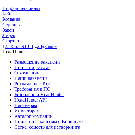
Подбор персонала
Кейсы
Команда
Сервисы
Закон
Лидер
Стартап
1
2
3
4
5
6
7
8
9
10
11
...
23
дальше
HeadHunter
Размещение вакансий
Поиск по резюме
О компании
Наши вакансии
Реклама на сайте
Требования к ПО
Безопасный HeadHunter
HeadHunter API
Партнерам
Инвесторам
Каталог компаний
Поиск по вакансиям в Воронеже
Сетка: соцсеть для нетворкинга