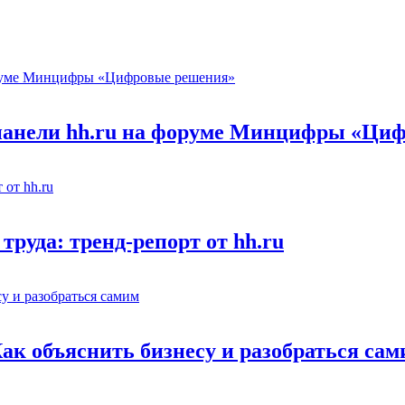
 панели hh.ru на форуме Минцифры «Ци
труда: тренд-репорт от hh.ru
Как объяснить бизнесу и разобраться са