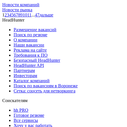
Новости компаний
Новости рынка
1
2
3
4
5
6
7
8
9
10
11
...
47
дальше
HeadHunter
Размещение вакансий
Поиск по резюме
О компании
Наши вакансии
Реклама на сайте
Требования к ПО
Безопасный HeadHunter
HeadHunter API
Партнерам
Инвесторам
Каталог компаний
Поиск по вакансиям в Воронеже
Сетка: соцсеть для нетворкинга
Соискателям
hh PRO
Готовое резюме
Все сервисы
Хочу у вас работать