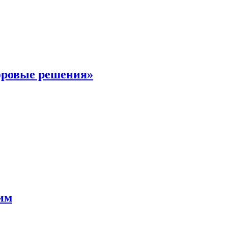
фровые решения»
мим