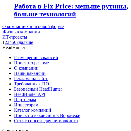
Работа в Fix Price: меньше рутины,
больше технологий
О компаниях в игровой форме
Жизнь в компании
ИТ-проекты
1
2
3
4
5
6
7
дальше
HeadHunter
Размещение вакансий
Поиск по резюме
О компании
Наши вакансии
Реклама на сайте
Требования к ПО
Безопасный HeadHunter
HeadHunter API
Партнерам
Инвесторам
Каталог компаний
Поиск по вакансиям в Воронеже
Сетка: соцсеть для нетворкинга
Соискателям