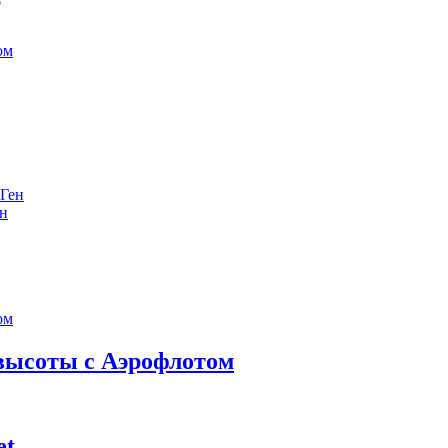
е
ен
 высоты с Аэрофлотом
et