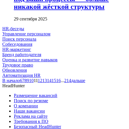
никакой жёсткой структуры
29 сентября 2025
HR-беседы
Управление персоналом
Поиск персонала
Собеседования
HR-маркетинг
Бренд работодателя
Оценка и развитие навыков
Трудовое право
Обновления
Автоматизация HR
В начало
6
7
8
9
10
11
12
13
14
15
16
...
214
дальше
HeadHunter
Размещение вакансий
Поиск по резюме
О компании
Наши вакансии
Реклама на сайте
Требования к ПО
Безопасный HeadHunter