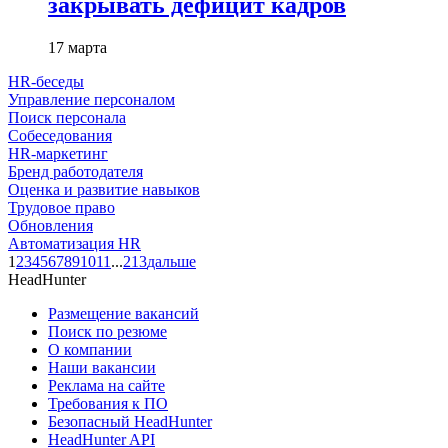
закрывать дефицит кадров
17 марта
HR-беседы
Управление персоналом
Поиск персонала
Собеседования
HR-маркетинг
Бренд работодателя
Оценка и развитие навыков
Трудовое право
Обновления
Автоматизация HR
1
2
3
4
5
6
7
8
9
10
11
...
213
дальше
HeadHunter
Размещение вакансий
Поиск по резюме
О компании
Наши вакансии
Реклама на сайте
Требования к ПО
Безопасный HeadHunter
HeadHunter API