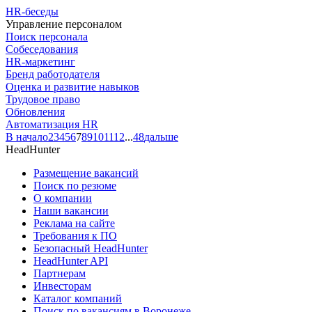
HR-беседы
Управление персоналом
Поиск персонала
Собеседования
HR-маркетинг
Бренд работодателя
Оценка и развитие навыков
Трудовое право
Обновления
Автоматизация HR
В начало
2
3
4
5
6
7
8
9
10
11
12
...
48
дальше
HeadHunter
Размещение вакансий
Поиск по резюме
О компании
Наши вакансии
Реклама на сайте
Требования к ПО
Безопасный HeadHunter
HeadHunter API
Партнерам
Инвесторам
Каталог компаний
Поиск по вакансиям в Воронеже