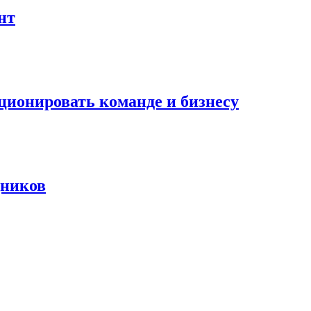
нт
ционировать команде и бизнесу
дников