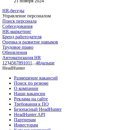
21 ноября 2024
HR-беседы
Управление персоналом
Поиск персонала
Собеседования
HR-маркетинг
Бренд работодателя
Оценка и развитие навыков
Трудовое право
Обновления
Автоматизация HR
1
2
3
4
5
6
7
8
9
10
11
...
48
дальше
HeadHunter
Размещение вакансий
Поиск по резюме
О компании
Наши вакансии
Реклама на сайте
Требования к ПО
Безопасный HeadHunter
HeadHunter API
Партнерам
Инвесторам