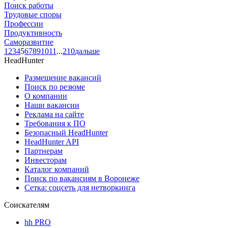
Поиск работы
Трудовые споры
Профессии
Продуктивность
Саморазвитие
1
2
3
4
5
6
7
8
9
10
11
...
210
дальше
HeadHunter
Размещение вакансий
Поиск по резюме
О компании
Наши вакансии
Реклама на сайте
Требования к ПО
Безопасный HeadHunter
HeadHunter API
Партнерам
Инвесторам
Каталог компаний
Поиск по вакансиям в Воронеже
Сетка: соцсеть для нетворкинга
Соискателям
hh PRO