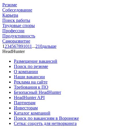
Резюме
Собеседование
Карьера
Поиск работы
Трудовые споры
Профессии
Продуктивность
Саморазвитие
1
2
3
4
5
6
7
8
9
10
11
...
210
дальше
HeadHunter
Размещение вакансий
Поиск по резюме
О компании
Наши вакансии
Реклама на сайте
Требования к ПО
Безопасный HeadHunter
HeadHunter API
Партнерам
Инвесторам
Каталог компаний
Поиск по вакансиям в Воронеже
Сетка: соцсеть для нетворкинга