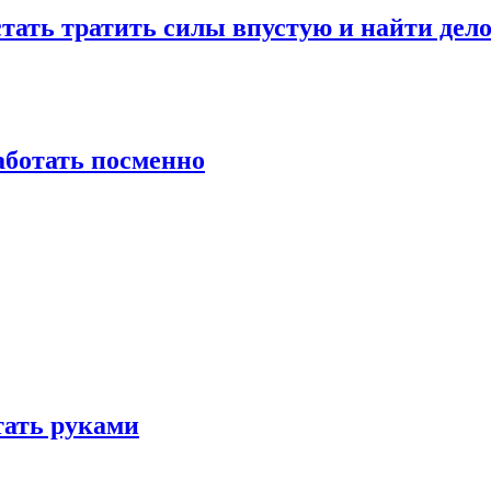
стать тратить силы впустую и найти дел
работать посменно
отать руками