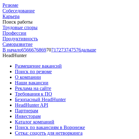
Резюме
Собеседование
Карьера
Поиск работы
Трудовые споры
Профессии
Продуктивность
Саморазвитие
В начало
65
66
67
68
69
70
71
72
73
74
75
76
дальше
HeadHunter
Размещение вакансий
Поиск по резюме
О компании
Наши вакансии
Реклама на сайте
Требования к ПО
Безопасный HeadHunter
HeadHunter API
Партнерам
Инвесторам
Каталог компаний
Поиск по вакансиям в Воронеже
Сетка: соцсеть для нетворкинга