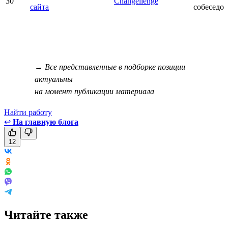
30
Changellenge
сайта
собеседо
→ Все представленные в подборке позиции
актуальны
на момент публикации материала
Найти работу
↩
На главную блога
12
Читайте также