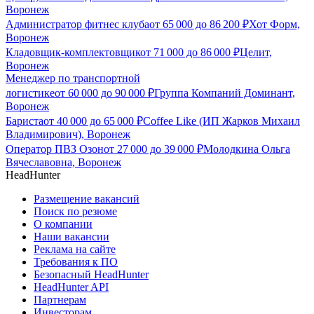
Воронеж
Администратор фитнес клуба
от
65 000
до
86 200
₽
Хот Форм,
Воронеж
Кладовщик-комплектовщик
от
71 000
до
86 000
₽
Целит,
Воронеж
Менеджер по транспортной
логистике
от
60 000
до
90 000
₽
Группа Компаний Доминант,
Воронеж
Бариста
от
40 000
до
65 000
₽
Coffee Like (ИП Жарков Михаил
Владимирович), Воронеж
Оператор ПВЗ Озон
от
27 000
до
39 000
₽
Молодкина Ольга
Вячеславовна, Воронеж
HeadHunter
Размещение вакансий
Поиск по резюме
О компании
Наши вакансии
Реклама на сайте
Требования к ПО
Безопасный HeadHunter
HeadHunter API
Партнерам
Инвесторам