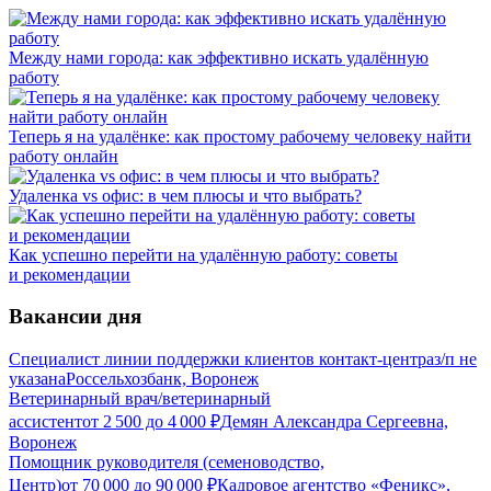
Между нами города: как эффективно искать удалённую
работу
Теперь я на удалёнке: как простому рабочему человеку найти
работу онлайн
Удаленка vs офис: в чем плюсы и что выбрать?
Как успешно перейти на удалённую работу: советы
и рекомендации
Вакансии дня
Специалист линии поддержки клиентов контакт-центра
з/п не
указана
Россельхозбанк, Воронеж
Ветеринарный врач/ветеринарный
ассистент
от
2 500
до
4 000
₽
Демян Александра Сергеевна,
Воронеж
Помощник руководителя (семеноводство,
Центр)
от
70 000
до
90 000
₽
Кадровое агентство «Феникс»,