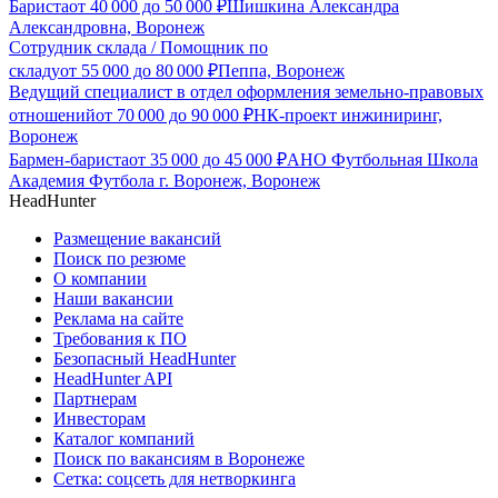
Бариста
от
40 000
до
50 000
₽
Шишкина Александра
Александровна, Воронеж
Сотрудник склада / Помощник по
складу
от
55 000
до
80 000
₽
Пеппа, Воронеж
Ведущий специалист в отдел оформления земельно-правовых
отношений
от
70 000
до
90 000
₽
НК-проект инжиниринг,
Воронеж
Бармен-бариста
от
35 000
до
45 000
₽
АНО Футбольная Школа
Академия Футбола г. Воронеж, Воронеж
HeadHunter
Размещение вакансий
Поиск по резюме
О компании
Наши вакансии
Реклама на сайте
Требования к ПО
Безопасный HeadHunter
HeadHunter API
Партнерам
Инвесторам
Каталог компаний
Поиск по вакансиям в Воронеже
Сетка: соцсеть для нетворкинга