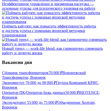
Неэффективное управление и чрезмерная нагрузка —
основные угрозы для психического здоровья на работе
Поймать кайдзен: как повысить эффективность работы
и достичь успеха с помощью японской методики
планирования
Новый тренд — work-life blend: как гармонично совмещать
работу и личную жизнь
Вакансии дня
Сборщик трансформаторов
70 000
₽
Воронежский
Трансформатор, Воронеж
Экономист
от
70 000
до
90 000
₽
Группа Компаний КРИС,
Воронеж
Оператор ПК/Оператор базы данных
50 000
₽
BIOTENCE,
Воронеж
Экспедитор
от
55 000
до
75 000
₽
Объединение Хозторг,
Воронеж