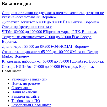
Вакансии дня
Специалист линии поддержки клиентов контакт-центра
з/п не
указана
Россельхозбанк, Воронеж
Диспетчер логист
от
60 000
до
80 000
₽
ТК Витязь, Воронеж
Оператор фрезерного станка с
ЧПУ
от
60 000
до
100 000
₽
Торговая марка, РПК, Воронеж
Тендерный специалист
от
70 000
до
80 000
₽
Газ Ресурс,
Воронеж
Диспетчер
от
55 500
до
89 200
₽
ОФИСМАГ, Воронеж
Стилист-консультант
от
65 000
до
100 000
₽
Магазин Design
Market, Воронеж
Кладовщик-наборщик
от
65 000
до
75 000
₽
ДопАвто, Воронеж
Слесарь КИПиА
от
70 000
до
90 000
₽
Остпрод, Воронеж
HeadHunter
Размещение вакансий
Поиск по резюме
О компании
Наши вакансии
Реклама на сайте
Требования к ПО
Безопасный HeadHunter