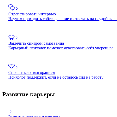
Отрепетировать интервью
Научим проходить собеседование и отвечать на неудобные
Вылечить синдром самозванца
Карьерный психолог поможет чувствовать себя увереннее
Справиться с выгоранием
Психолог поддержит, если не осталось сил на работу
Развитие карьеры
Развитие навыков и карьеры