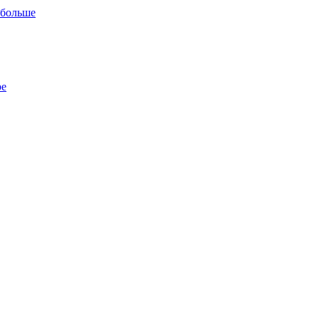
 больше
ре