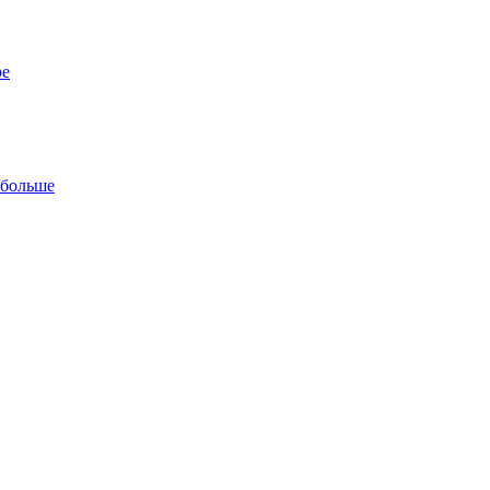
ре
 больше