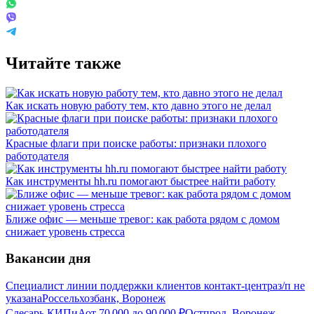
Читайте также
Как искать новую работу тем, кто давно этого не делал
Красные флаги при поиске работы: признаки плохого
работодателя
Как инструменты hh.ru помогают быстрее найти работу
Ближе офис — меньше тревог: как работа рядом с домом
снижает уровень стресса
Вакансии дня
Специалист линии поддержки клиентов контакт-центра
з/п не
указана
Россельхозбанк, Воронеж
Слесарь КИПиА
от
70 000
до
90 000
₽
Остпрод, Воронеж