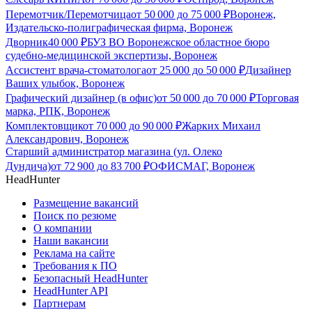
Перемотчик/Перемотчица
от
50 000
до
75 000
₽
Воронеж,
Издательско-полиграфическая фирма, Воронеж
Дворник
40 000
₽
БУЗ ВО Воронежское областное бюро
судебно-медицинской экспертизы, Воронеж
Ассистент врача-стоматолога
от
25 000
до
50 000
₽
Дизайнер
Ваших улыбок, Воронеж
Графический дизайнер (в офис)
от
50 000
до
70 000
₽
Торговая
марка, РПК, Воронеж
Комплектовщик
от
70 000
до
90 000
₽
Жарких Михаил
Александрович, Воронеж
Старший администратор магазина (ул. Олеко
Дундича)
от
72 900
до
83 700
₽
ОФИСМАГ, Воронеж
HeadHunter
Размещение вакансий
Поиск по резюме
О компании
Наши вакансии
Реклама на сайте
Требования к ПО
Безопасный HeadHunter
HeadHunter API
Партнерам