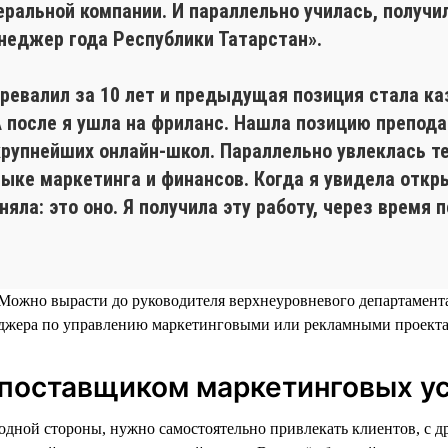
еральной компании. И параллельно училась, получ
неджер года Республики Татарстан».
еревалил за 10 лет и предыдущая позиция стала ка
А после я ушла на фриланс. Нашла позицию препод
 крупнейших онлайн-школ. Параллельно увлеклась 
тыке маркетинга и финансов. Когда я увидела отк
няла: это оно. Я получила эту работу, через время
Можно вырасти до руководителя верхнеуровневого департамента,
неджера по управлению маркетинговыми или рекламными проекта
 поставщиком маркетинговых у
дной стороны, нужно самостоятельно привлекать клиентов, с дру