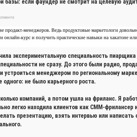
й базы: если фаундер не смотрит на целевую ауди
лопменте
тве продакт-менеджеров. Ведь продуктовые маркетологи довольн
ти онлайн-курс и получить практические навыки на хакатоне ил
учила экспериментальную специальность пиарщика 
специальности не сразу. До этого были радио, прод
о и устроиться менеджером по региональному марк
е одного: не было карьерного роста.
сколько компаний, а потом ушла на фриланс. Я раб
ьно легко находила клиентов как СММ-фрилансер и
делать презентацию, взять интервью или написать
ального.