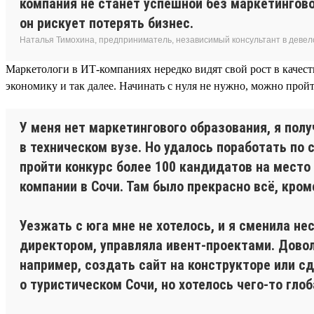
компания не станет успешной без маркетингово
он рискует потерять бизнес.
Наталья Тимохина, предприниматель, независимый консультант в деве
Маркетологи в ИТ-компаниях нередко видят свой рост в качес
экономику и так далее. Начинать с нуля не нужно, можно прой
У меня нет маркетингового образования, я пол
в техническом вузе. Но удалось поработать по 
пройти конкурс более 100 кандидатов на мест
компании в Сочи. Там было прекрасно всё, кром
Уезжать с юга мне не хотелось, и я сменила не
директором, управляла ивент-проектами. Довол
например, создать сайт на конструкторе или с
о туристическом Сочи, но хотелось чего-то глоб