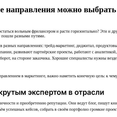
е направления можно выбрать 
 остаться вольным фрилансером и расти горизонтально? Эти и др
ые пошли разными путями.
 в разных направлениях: трейд-маркетинг, диджитал, продуктов
пании, развивают партнёрские проекты, работают с аналитикой
оборот, на стороне заказчика. Хорошие специалисты нужны везде
правлением в маркетинге, важно наметить конечную цель: к чем
 крутым экспертом в отрасли
убличности и приобретению репутации. Они ведут блог, пишут кн
ъём успешных кейсов, собрать в своём портфолио громкие проек