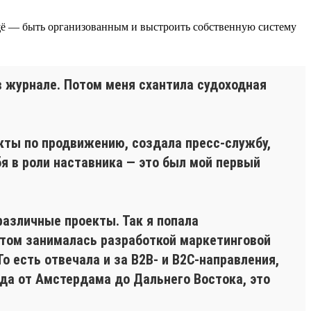
 ещё — быть организованным и выстроить собственную систему
 в журнале. Потом меня схантила судоходная
кты по продвижению, создала пресс-службу,
я в роли наставника — это был мой первый
различные проекты. Так я попала
отом занималась разработкой маркетинговой
о есть отвечала и за B2B- и B2C-направления,
нда от Амстердама до Дальнего Востока, это